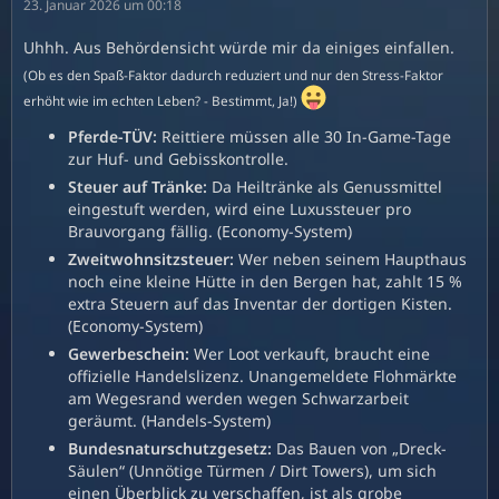
23. Januar 2026 um 00:18
Uhhh. Aus Behördensicht würde mir da einiges einfallen.
(Ob es den Spaß-Faktor dadurch reduziert und nur den Stress-Faktor
erhöht wie im echten Leben? - Bestimmt, Ja!)
Pferde-TÜV:
Reittiere müssen alle 30 In-Game-Tage
zur Huf- und Gebisskontrolle.
Steuer auf Tränke:
Da Heiltränke als Genussmittel
eingestuft werden, wird eine Luxussteuer pro
Brauvorgang fällig. (Economy-System)
Zweitwohnsitzsteuer:
Wer neben seinem Haupthaus
noch eine kleine Hütte in den Bergen hat, zahlt 15 %
extra Steuern auf das Inventar der dortigen Kisten.
(Economy-System)
Gewerbeschein:
Wer Loot verkauft, braucht eine
offizielle Handelslizenz. Unangemeldete Flohmärkte
am Wegesrand werden wegen Schwarzarbeit
geräumt. (Handels-System)
Bundesnaturschutzgesetz:
Das Bauen von „Dreck-
Säulen“ (Unnötige Türmen / Dirt Towers), um sich
einen Überblick zu verschaffen, ist als grobe