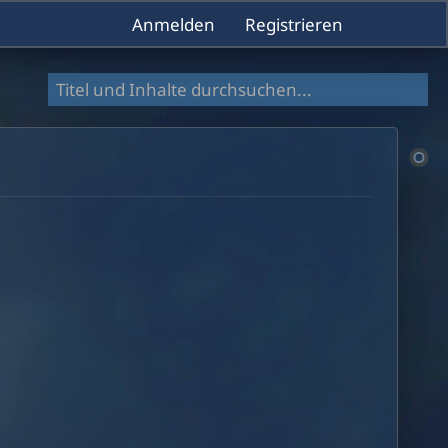
Anmelden
Registrieren
Dokumentation durchsuchen
INHA
Vorw