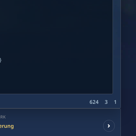


624
3
1
RK
ierung