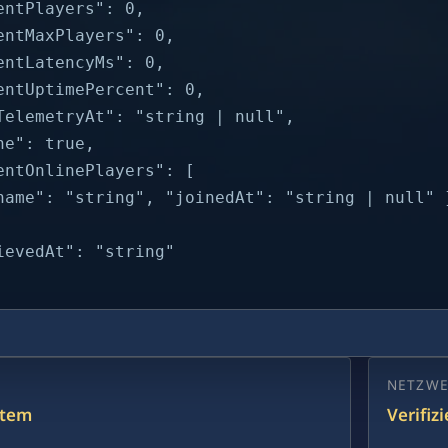
entPlayers": 0,

entMaxPlayers": 0,

entLatencyMs": 0,

entUptimePercent": 0,

TelemetryAt": "string | null",

ne": true,

entOnlinePlayers": [

name": "string", "joinedAt": "string | null" }
ievedAt": "string"

NETZWE
stem
Verifiz