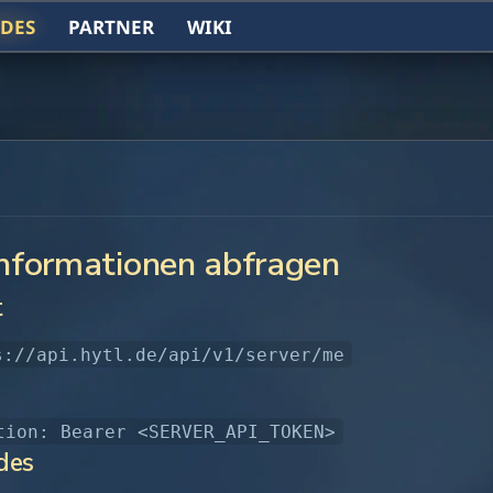
DES
PARTNER
WIKI
informationen abfragen
t
s://api.hytl.de/api/v1/server/me
tion: Bearer <SERVER_API_TOKEN>
des