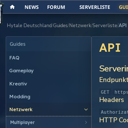
NEWS
FORUM
SERVERLISTE
GUI
Hytale Deutschland
Guides
Netzwerk
Serverliste
API
API
Guides
FAQ
Server
Gameplay
Endpunk
Kreativ
GET
http
Modding
Headers
Netzwerk
U
Authoriza
HTTP Co
n
Multiplayer
U
t