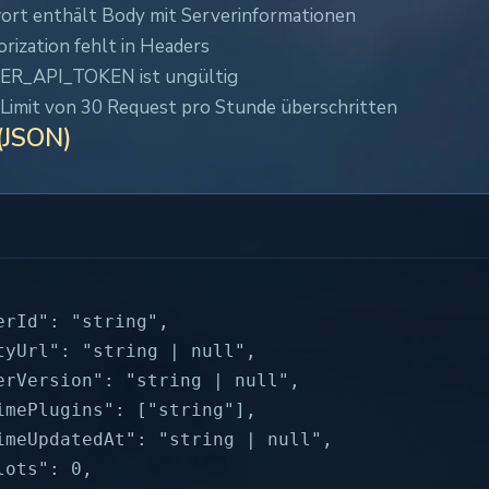
ort enthält Body mit Serverinformationen
rization fehlt in Headers
ER_API_TOKEN ist ungültig
Limit von 30 Request pro Stunde überschritten
(JSON)
erId": "string",

tyUrl": "string | null",

erVersion": "string | null",

imePlugins": ["string"],

imeUpdatedAt": "string | null",

lots": 0,
