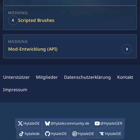
MODDING
Scripted Brushes
MODDING
Mod-Entwicklung (API)
Unterstützer
Mitglieder
Datenschutzerklärung
Kontakt
Impressum
HytaleDE
@hytalecommunity.de
@HytaleGER
hytalede
HytaleDE
HytaleDE
HytaleDE