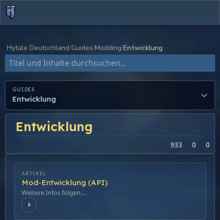
Hytale Deutschland
Guides
Modding
Entwicklung
Dokumentation durchsuchen
GUIDES
Entwicklung
Entwicklung
933
0
0
ARTIKEL
Mod-Entwicklung (API)
Weitere Infos folgen....