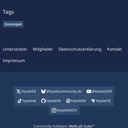
Tags
Forenspiel
Unterstützer
Mitglieder
Datenschutzerklärung
Kontakt
Impressum
HytaleDE
@hytalecommunity.de
@HytaleGER
hytalede
HytaleDE
HytaleDE
HytaleDE
HytaleDACH
Community-Software:
WoltLab Suite™