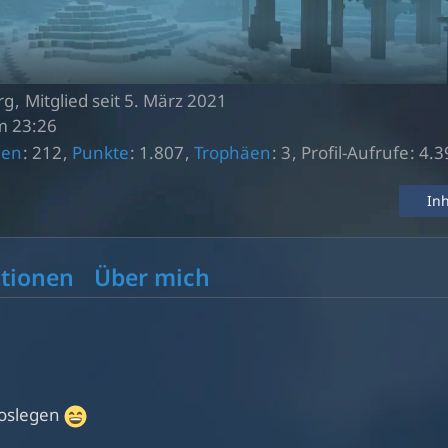
rg
Mitglied seit 5. März 2021
m 23:26
nen
212
Punkte
1.807
Trophäen
3
Profil-Aufrufe
4.3
In
tionen
Über mich
loslegen