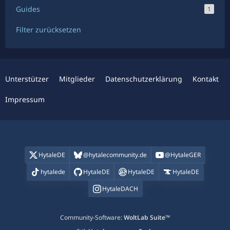
Guides
1
Filter zurücksetzen
Unterstützer
Mitglieder
Datenschutzerklärung
Kontakt
Impressum
HytaleDE
@hytalecommunity.de
@HytaleGER
hytalede
HytaleDE
HytaleDE
HytaleDE
HytaleDACH
Community-Software:
WoltLab Suite™