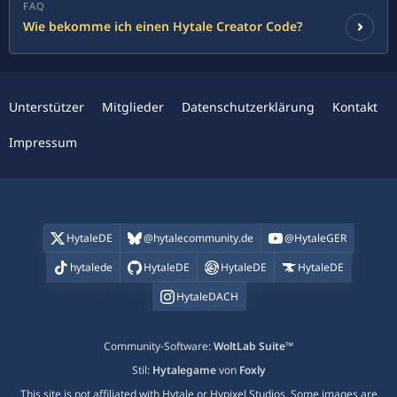
FAQ
Wie bekomme ich einen Hytale Creator Code?
Unterstützer
Mitglieder
Datenschutzerklärung
Kontakt
Impressum
HytaleDE
@hytalecommunity.de
@HytaleGER
hytalede
HytaleDE
HytaleDE
HytaleDE
HytaleDACH
Community-Software:
WoltLab Suite™
Stil:
Hytalegame
von
Foxly
This site is not affiliated with Hytale or Hypixel Studios. Some images are