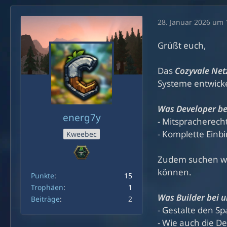
28. Januar 2026 um 
Grüßt euch,
Das
Cozyvale Ne
Systeme entwicke
Was Developer be
energ7y
- Mitspracherec
- Komplette Einb
Kweebec
Zudem suchen wir
können.
Punkte
15
Trophäen
1
Was Builder bei 
Beiträge
2
- Gestalte den 
- Wie auch die D