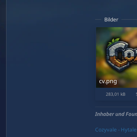
Bilder
cv.png
283,01 kB
5
Inhaber und Foun
Cozyvale - Hytale