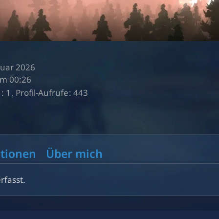
anuar 2026
um 00:26
n
1
Profil-Aufrufe
443
tionen
Über mich
rfasst.