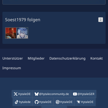
Soest1979 folgen
2
Unterstützer
Mitglieder
Datenschutzerklärung
Kontakt
Impressum
HytaleDE
@hytalecommunity.de
@HytaleGER
hytalede
HytaleDE
HytaleDE
HytaleDE