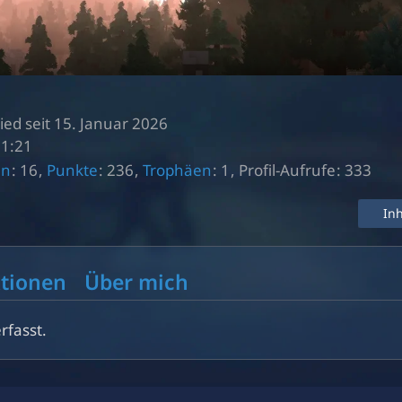
ied seit 15. Januar 2026
21:21
en
16
Punkte
236
Trophäen
1
Profil-Aufrufe
333
In
tionen
Über mich
rfasst.