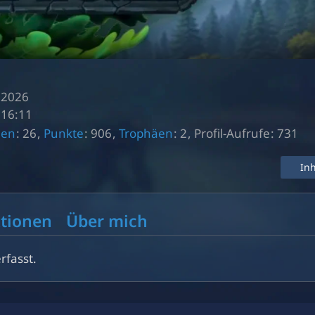
r 2026
 16:11
nen
26
Punkte
906
Trophäen
2
Profil-Aufrufe
731
In
tionen
Über mich
rfasst.