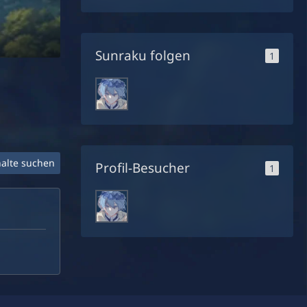
Sunraku folgen
1
halte suchen
Profil-Besucher
1