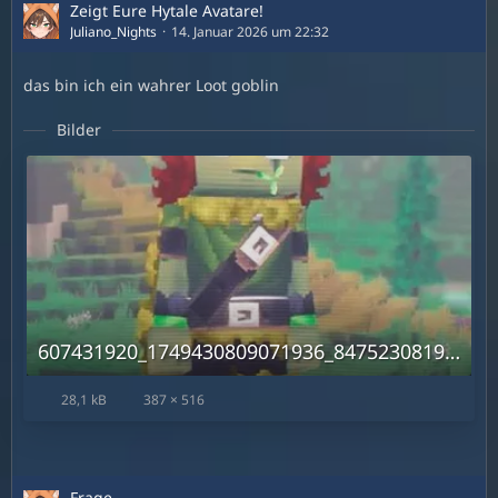
Zeigt Eure Hytale Avatare!
Juliano_Nights
14. Januar 2026 um 22:32
das bin ich ein wahrer Loot goblin
Bilder
607431920_1749430809071936_8475230819646368809_n.jpg
28,1 kB
387 × 516
Frage