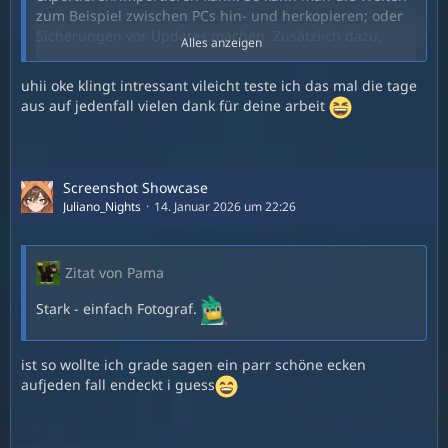
zum Beispiel zwischen PCs hin- und herkopieren; oder
Sicherungen vor Updates machen. Zusätzlich dazu,
Alles anzeigen
zeigt es die Logs an.
uhii oke klingt intressant vileicht teste ich das mal die tage
Hytale macht übrigens selbstständig Sicherungen von
aus auf jedenfall vielen dank für deine arbeit
den Welten; diese Sicherungen werden in meinem Tool
auch angezeigt. Wenn diese zu viel Speicher belegen,
kann man die mit einem Klick löschen.
Ich selbst habe kein Windows, wer ein bisschen Lust
Screenshot Showcase
und Zeit hat, kann gern mal schauen - ob mein Tool
Juliano_Nights
14. Januar 2026 um 22:26
unter Windows auch so funktioniert mit dem Pfad zu
den Welten.
Zitat von Pama
Stark - einfach Fotograf.
ist so wollte ich grade sagen ein parr schöne ecken
aufjeden fall endeckt i guess