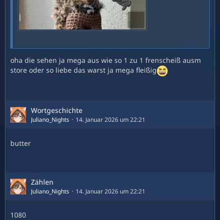
oha die sehen ja mega aus wie so 1 zu 1 frenscheiß ausm
store oder so liebe das warst ja mega fleißig
Wortgeschichte
Juliano_Nights
14. Januar 2026 um 22:21
butter
Zählen
Link:
https://www.renick.io/de/blog/post/h…n-und-
Juliano_Nights
14. Januar 2026 um 22:21
verwalten
1080