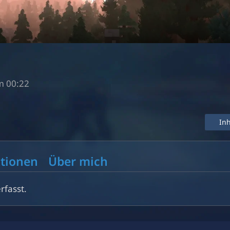
m 00:22
In
tionen
Über mich
rfasst.