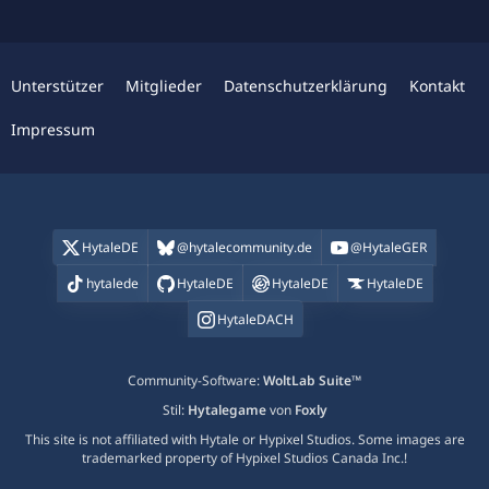
Unterstützer
Mitglieder
Datenschutzerklärung
Kontakt
Impressum
HytaleDE
@hytalecommunity.de
@HytaleGER
hytalede
HytaleDE
HytaleDE
HytaleDE
HytaleDACH
Community-Software:
WoltLab Suite™
Stil:
Hytalegame
von
Foxly
This site is not affiliated with Hytale or Hypixel Studios. Some images are
trademarked property of Hypixel Studios Canada Inc.!