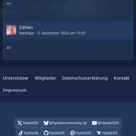
👀
Zählen
Voroniyx
5. Dezember 2025 um 17:07
41
Unterstützer
Mitglieder
Datenschutzerklärung
Kontakt
Impressum
HytaleDE
@hytalecommunity.de
@HytaleGER
hytalede
HytaleDE
HytaleDE
HytaleDE