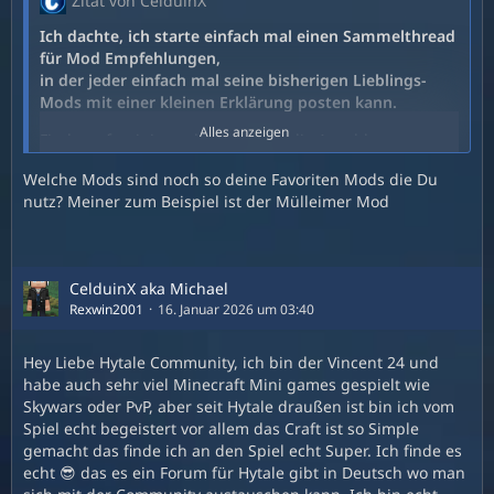
Zitat von CelduinX
Ich dachte, ich starte einfach mal einen Sammelthread
für Mod Empfehlungen,
in der jeder einfach mal seine bisherigen Lieblings-
Mods mit einer kleinen Erklärung posten kann.
Alles anzeigen
Finde es faszinierend wie schnell die Anzahl an
verfügbaren Mods in Höhe schießt.
Welche Mods sind noch so deine Favoriten Mods die Du
Am Release Tag bereits um die 20 Stück und Stand jetzt,
nutz? Meiner zum Beispiel ist der Mülleimer Mod
wo ich diesen Post verfasse, schon um die 550.
-
Mein bisheriger Must-have Favorit:
CelduinX aka Michael
Rexwin2001
16. Januar 2026 um 03:40
EyeSpy
(
https://www.curseforge.com/hytale/mods/eyespy
)
Hey Liebe Hytale Community, ich bin der Vincent 24 und
Fügt euch oben links im HUD Infos über Blöcke/Items
habe auch sehr viel Minecraft Mini games gespielt wie
ein, die ihr gerade anseht.
Skywars oder PvP, aber seit Hytale draußen ist bin ich vom
Spiel echt begeistert vor allem das Craft ist so Simple
gemacht das finde ich an den Spiel echt Super. Ich finde es
echt 😎 das es ein Forum für Hytale gibt in Deutsch wo man