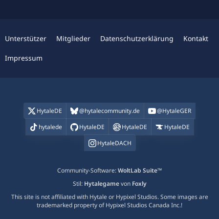
Unterstützer
Mitglieder
Datenschutzerklärung
Kontakt
Impressum
HytaleDE
@hytalecommunity.de
@HytaleGER
hytalede
HytaleDE
HytaleDE
HytaleDE
HytaleDACH
Community-Software:
WoltLab Suite™
Stil:
Hytalegame
von
Foxly
This site is not affiliated with Hytale or Hypixel Studios. Some images are
trademarked property of Hypixel Studios Canada Inc.!