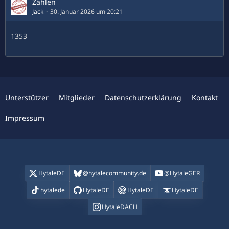
Zählen
Jack
30. Januar 2026 um 20:21
1353
Unterstützer
Mitglieder
Datenschutzerklärung
Kontakt
Impressum
HytaleDE
@hytalecommunity.de
@HytaleGER
hytalede
HytaleDE
HytaleDE
HytaleDE
HytaleDACH