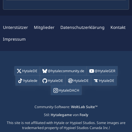
Unterstützer
Mitglieder
Datenschutzerklärung
Kontakt
Impressum
HytaleDE
@hytalecommunity.de
@HytaleGER
hytalede
HytaleDE
HytaleDE
HytaleDE
HytaleDACH
Community-Software:
WoltLab Suite™
Stil:
Hytalegame
von
Foxly
This site is not affiliated with Hytale or Hypixel Studios. Some images are
trademarked property of Hypixel Studios Canada Inc.!