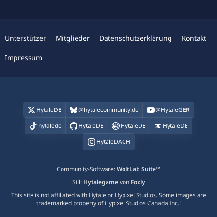
ä
i
g
t
e
r
ä
Unterstützer
Mitglieder
Datenschutzerklärung
Kontakt
g
e
Impressum
HytaleDE
@hytalecommunity.de
@HytaleGER
hytalede
HytaleDE
HytaleDE
HytaleDE
HytaleDACH
Community-Software:
WoltLab Suite™
Stil:
Hytalegame
von
Foxly
This site is not affiliated with Hytale or Hypixel Studios. Some images are
trademarked property of Hypixel Studios Canada Inc.!