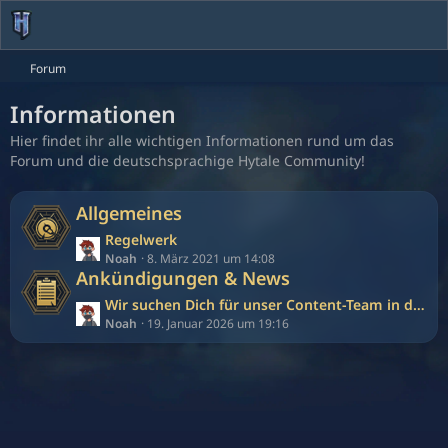
Forum
Informationen
Hier findet ihr alle wichtigen Informationen rund um das
Forum und die deutschsprachige Hytale Community!
Allgemeines
L
Regelwerk
e
Noah
8. März 2021 um 14:08
Ankündigungen & News
t
z
L
Wir suchen Dich für unser Content-Team in der Kurzvideoerstellung!
t
e
Noah
19. Januar 2026 um 19:16
e
t
B
z
e
t
i
e
t
B
r
e