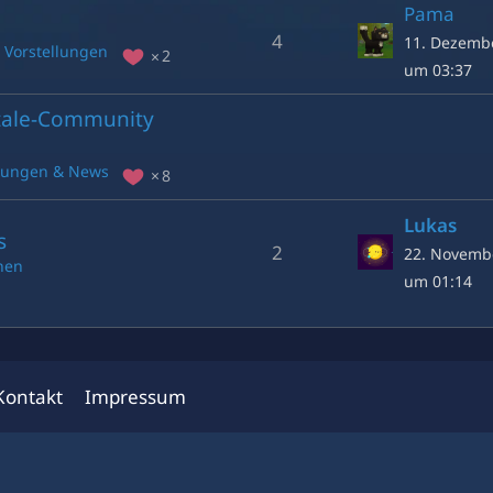
Pama
4
11. Dezemb
Vorstellungen
2
um 03:37
ytale-Community
gungen & News
8
Lukas
s
2
22. Novemb
nen
um 01:14
Kontakt
Impressum