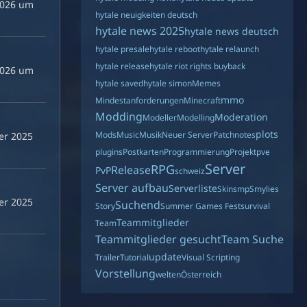
2026 um
hytale neuigkeiten deutsch
hytale news 2025
hytale news deutsch
hytale presale
hytale reboot
hytale relaunch
hytale release
hytale riot rights buyback
2026 um
hytale saved
hytale simon
Memes
mmo
Mindestanforderungen
Minecraft
Modding
Moderation
Modeller
Modelling
plots
Mods
Music
Musik
Neuer Server
Patchnotes
er 2025
plugins
Postkarten
Programmierung
Projekt
pve
Server
RPG
Release
PvP
schweiz
Server aufbau
Serverliste
Skin
smp
Smylies
er 2025
Suchend
Story
Summer Games Fest
survival
Teammitglieder
Team
Teammitglieder gesucht
Team Suche
update
Trailer
Tutorial
Visual Scripting
Vorstellung
welten
Österreich