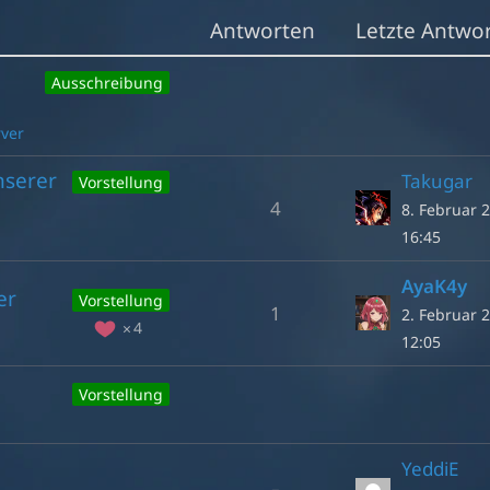
Antworten
Letzte Antwo
Ausschreibung
rver
nserer
Takugar
Vorstellung
4
8. Februar 
16:45
AyaK4y
er
Vorstellung
1
2. Februar 
4
12:05
Vorstellung
YeddiE