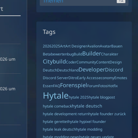
Themen
rt
Tags
2026
2025
Art
Art Designer
Avalion
Avatar
Bauen
Builder
Beta
bewerten
bug
Build
Charakter
2026 um
Citybuild
Coder
Community
Content
Design
Developer
Discord
Deutsch
Deutschland
Discord Server
Ditro
Early Access
economy
Emotes
Forenspiel
Essen
FAQ
Forum
Fotos
Hotfix
2026 um
Hytale
hytale 2025
hytale blogpost
hytale deutsch
hytale comeback
hytale development return
hytale founder zurück
hytale gerettet
hytale hypixel founder
hytale leak deutsch
hytale modding
hytale modding news
hytale neues update