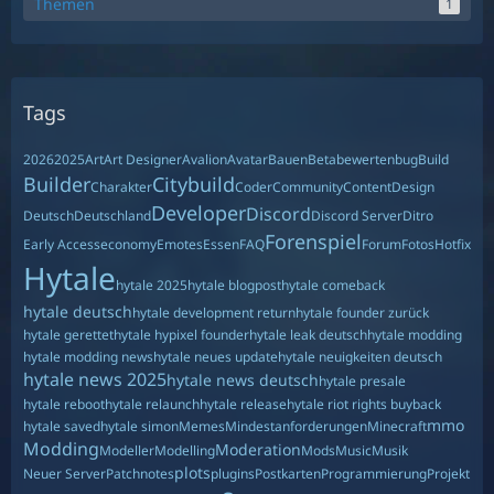
Themen
1
Tags
2026
2025
Art
Art Designer
Avalion
Avatar
Bauen
Beta
bewerten
bug
Build
Builder
Citybuild
Charakter
Coder
Community
Content
Design
Developer
Discord
Deutsch
Deutschland
Discord Server
Ditro
Forenspiel
Early Access
economy
Emotes
Essen
FAQ
Forum
Fotos
Hotfix
Hytale
hytale 2025
hytale blogpost
hytale comeback
hytale deutsch
hytale development return
hytale founder zurück
hytale gerettet
hytale hypixel founder
hytale leak deutsch
hytale modding
hytale modding news
hytale neues update
hytale neuigkeiten deutsch
hytale news 2025
hytale news deutsch
hytale presale
hytale reboot
hytale relaunch
hytale release
hytale riot rights buyback
mmo
hytale saved
hytale simon
Memes
Mindestanforderungen
Minecraft
Modding
Moderation
Modeller
Modelling
Mods
Music
Musik
plots
Neuer Server
Patchnotes
plugins
Postkarten
Programmierung
Projekt