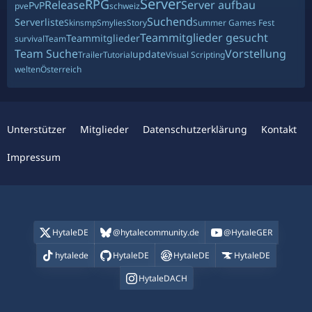
Server
RPG
Release
Server aufbau
PvP
pve
schweiz
Suchend
Serverliste
Skin
smp
Smylies
Story
Summer Games Fest
Teammitglieder gesucht
Teammitglieder
survival
Team
Team Suche
Vorstellung
update
Trailer
Tutorial
Visual Scripting
welten
Österreich
Unterstützer
Mitglieder
Datenschutzerklärung
Kontakt
Impressum
HytaleDE
@hytalecommunity.de
@HytaleGER
hytalede
HytaleDE
HytaleDE
HytaleDE
HytaleDACH