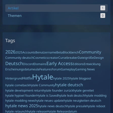
Artikel
1
Themen
0
Tags
2026
Community
2025
Accounts
Benutzername
Beta
Blockbench
Community deutsch
Cosmetics
creator
Cursebreaker
Dateigröße
Design
Deutsch
Early Access
Discord
Domains
Editions
Entwicklung
Erscheinungsdatum
eula
Features
Forum
Gameplay
Gaming News
Hytale
Hotfix
Hintergrund
hytale 2025
hytale blogpost
hytale deutsch
hytale comeback
Hytale Community
hytale development return
hytale founder zurück
hytale gerettet
hytale hypixel founder
Hytale is Saved
hytale leak deutsch
hytale modding
hytale modding news
hytale neues update
hytale neuigkeiten deutsch
hytale news 2025
hytale news deutsch
hytale presale
hytale reboot
hytale relaunch
hytale release
Hytale Releasedatum