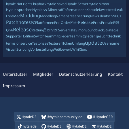
hytale riot rights buyback
hytale saved
Hytale Server
hytale simon
Hytale sprachen
Hytale vs Minecraft
Informationen
Konsole
Kweebecs
Leak
Modding
Lore
Mac
Modelling
Namensreservierung
News deutsch
NPCs
Patchnotes
Pre-Release
PC
Plattformen
Pre-Order
Preis
Presale
PS5
Release
Server
QnA
Rettung
Serverliste
Simon
Soundtrack
Strategie
Supporter Edition
Switch
Teammitglieder
Teammitglieder gesucht
Technik
update
terms of service
Testphase
Texturen
Token
Umfang
Username
Visual Scripting
Vorbestellung
Wettbewerb
Wiki
Xbox
Unterstützer
Mitglieder
Datenschutzerklärung
Kontakt
Impressum
HytaleDE
@hytalecommunity.de
@HytaleGER
hytalede
HytaleDE
HytaleDE
HytaleDE